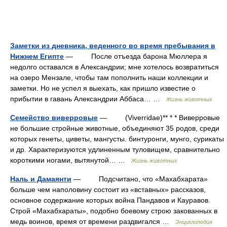
Заметки из дневника, веденного во время пребывания в
Нижнем Египте
— После отъезда барона Мюллера я
недолго оставался в Александрии; мне хотелось возвратиться
на озеро Мензале, чтобы там пополнить наши коллекции и
заметки. Но не успел я выехать, как пришло известие о
прибытии в гавань Александрии Аббаса… …
Жизнь животных
Семейство виверровые
— (Viverridae)** * * Виверровые
не большие стройные животные, объединяют 35 родов, среди
которых генеты, циветы, мангусты. бинтуронги, мунго, сурикаты
и др. Характеризуются удлиненным туловищем, сравнительно
короткими ногами, вытянутой… …
Жизнь животных
Наль и Дамаянти
— Подсчитано, что «Махабхарата»
больше чем наполовину состоит из «вставных» рассказов,
основное содержание которых война Пандавов и Кауравов.
Строй «Махабхараты», подобно боевому строю закованных в
медь воинов, время от времени раздвигался …
Энциклопедия