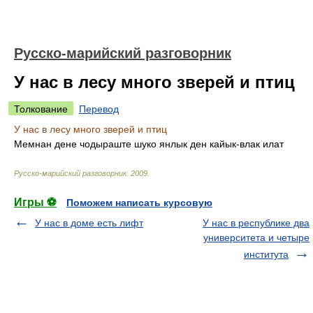
Русско-марийский разговорник
У нас в лесу много зверей и птиц
Толкование
Перевод
У нас в лесу много зверей и птиц
Мемнан дене чодыраште шуко янлык ден кайык-влак илат
Русско-марийский разговорник
.
2009
.
Игры ⚽
Поможем написать курсовую
У нас в доме есть лифт
У нас в республике два
университета и четыре
института