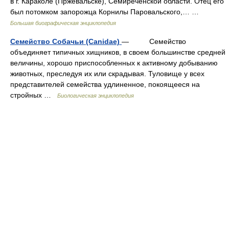
в г. Караколе (Пржевальске), Семиреченской области. Отец его
был потомком запорожца Корнилы Паровальского,… …
Большая биографическая энциклопедия
Семейство Собачьи (Canidae)
— Семейство
объединяет типичных хищников, в своем большинстве средней
величины, хорошо приспособленных к активному добыванию
животных, преследуя их или скрадывая. Туловище у всех
представителей семейства удлиненное, покоящееся на
стройных …
Биологическая энциклопедия